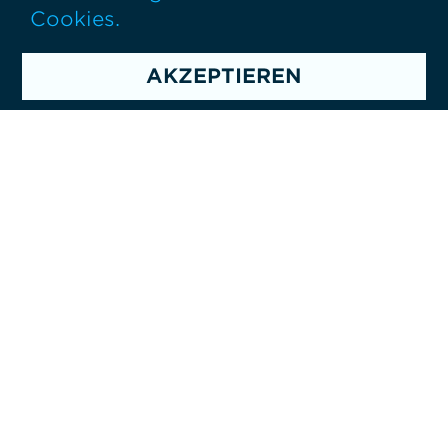
Cookies.
AKZEPTIEREN
Philipp Wissgott, Co-Founder
“
Viele Unternehmen sind derzeit auf der
Suche nach EntwicklerInnen.
Personalisierte Matches sind der einzige
Weg, sie gezielt anzusprechen.
”